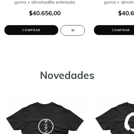
goma + almohadilla entintada
goma + almohad
$40.656,00
$40.6
Novedades