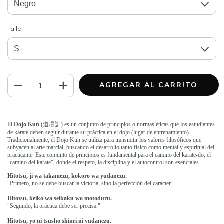
Talle
El
Dojo Kun
(
道場訓
) es un conjunto de principios o normas éticas que los estudiantes
de karate deben seguir durante su práctica en el dojo (lugar de entrenamiento).
Tradicionalmente, el Dojo Kun se utiliza para transmitir los valores filosóficos que
subyacen al arte marcial, buscando el desarrollo tanto físico como mental y espiritual del
practicante. Este conjunto de principios es fundamental para el camino del karate-do, el
"camino del karate", donde el respeto, la disciplina y el autocontrol son esenciales.
Hitotsu, ji wa takamezu, kokoro wa yudanezu.
"Primero, no se debe buscar la victoria, sino la perfección del carácter."
Hitotsu, keiko wa seikaku wo motoduru.
"Segundo, la práctica debe ser precisa."
Hitotsu, yō ni tsūshō shinri ni yudanezu.