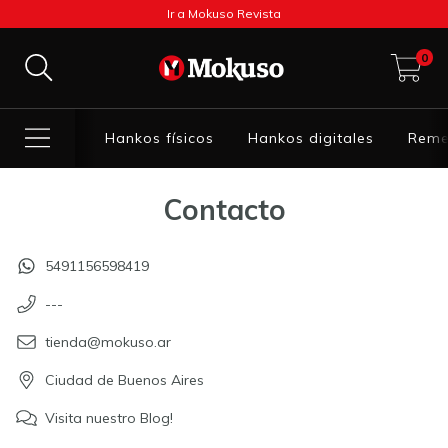
Ir a Mokuso Revista
0
Hankos físicos
Hankos digitales
Reme
Contacto
5491156598419
---
tienda@mokuso.ar
Ciudad de Buenos Aires
Visita nuestro Blog!