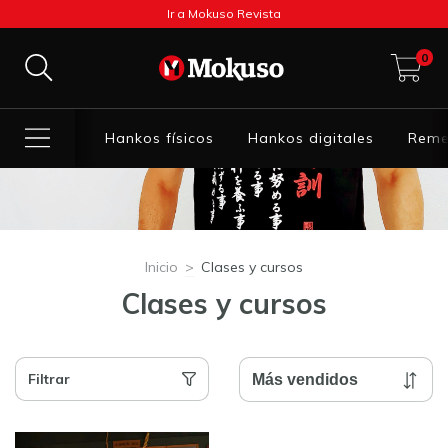
Ir a Mokuso Revista
0
Hankos físicos
Hankos digitales
Reme
Inicio
>
Clases y cursos
Clases y cursos
Filtrar