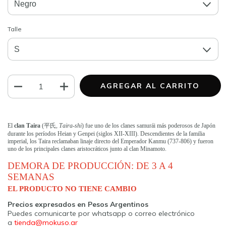
Talle
El
clan Taira
(
平氏
,
Taira-shi
) fue uno de los clanes samurái más poderosos de Japón
durante los períodos Heian y Genpei (siglos XII-XIII). Descendientes de la familia
imperial, los Taira reclamaban linaje directo del Emperador Kanmu (737-806) y fueron
uno de los principales clanes aristocráticos junto al clan Minamoto.
DEMORA DE PRODUCCIÓN: DE 3 A 4
SEMANAS
EL PRODUCTO NO TIENE CAMBIO
Precios expresados en Pesos Argentinos
Puedes comunicarte por whatsapp o correo electrónico
a
tienda@mokuso.ar