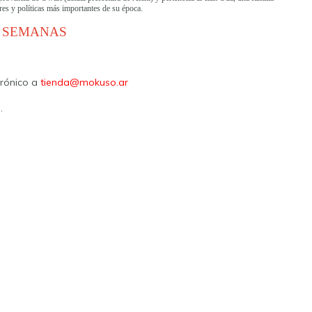
res y políticas más importantes de su época.
4 SEMANAS
trónico a
tienda@mokuso.ar
o.