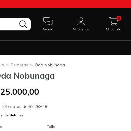
0
Ayuda
Mi cuenta
Mi carrito
cio
>
Remeras
>
Oda Nobunaga
da Nobunaga
25.000,00
24
cuotas de
$2.289,48
 más detalles
or
Talle