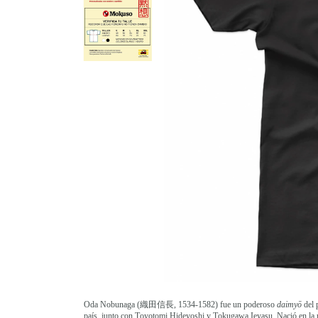
Oda Nobunaga (
織田信長
, 1534-1582) fue un poderoso
daimyō
del 
país, junto con Toyotomi Hideyoshi y Tokugawa Ieyasu. Nació en la pr