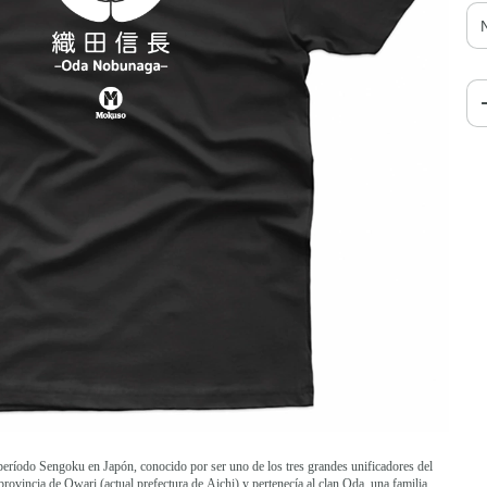
período Sengoku en Japón, conocido por ser uno de los tres grandes unificadores del
ovincia de Owari (actual prefectura de Aichi) y pertenecía al clan Oda, una familia