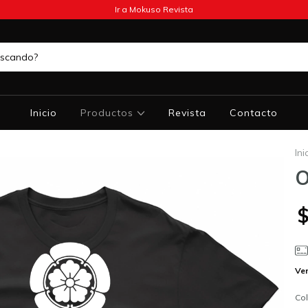
Ir a Mokuso Revista
Inicio
Productos
Revista
Contacto
Ini
O
$
Ver
Col